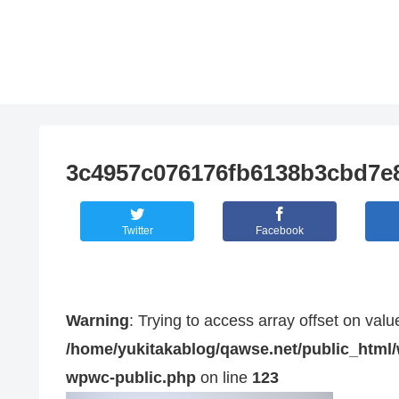
3c4957c076176fb6138b3cbd7e
Twitter
Facebook
Warning
: Trying to access array offset on valu
/home/yukitakablog/qawse.net/public_html/
wpwc-public.php
on line
123