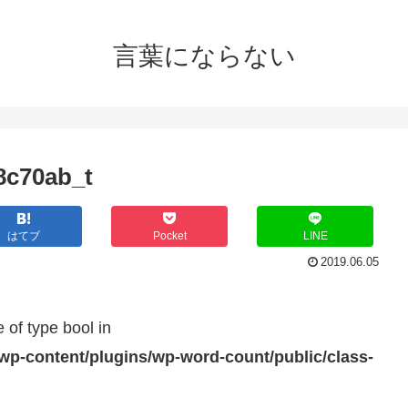
言葉にならない
8c70ab_t
はてブ
Pocket
LINE
2019.06.05
e of type bool in
wp-content/plugins/wp-word-count/public/class-