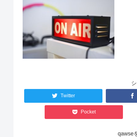
シ
Twitter
Pocket
qaws